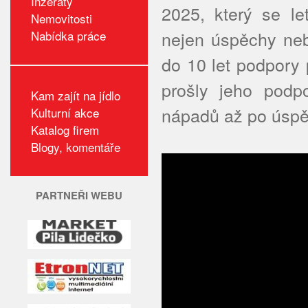
Inzeráty
2025, který se l
Nemovitosti
nejen úspěchy neb
Nabídka práce
do 10 let podpory
prošly jeho podp
Kam zajít na jídlo
nápadů až po úspě
Kulturní akce
Katalog firem
Blogy, komentáře
PARTNEŘI WEBU