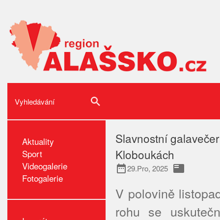
Slavnostní galaveče
Aktuality
Kloboukách
Sport
Videogalerie
date_range
featured_play_list
29.Pro, 2025
Fotogalerie
V polovině listop
rohu se uskutečn