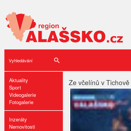
Aktuality
Ze včelínů v Tichově 
Sport
Videogalerie
Fotogalerie
Inzeráty
Nemovitosti