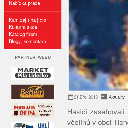
Nabídka práce
Kam zajít na jídlo
Kulturní akce
Katalog firem
Blogy, komentáře
PARTNEŘI WEBU
date_range
featured_play_list
21.Bře, 2018
Aktuality
Hasiči zasahovali
včelínů v obci Ti