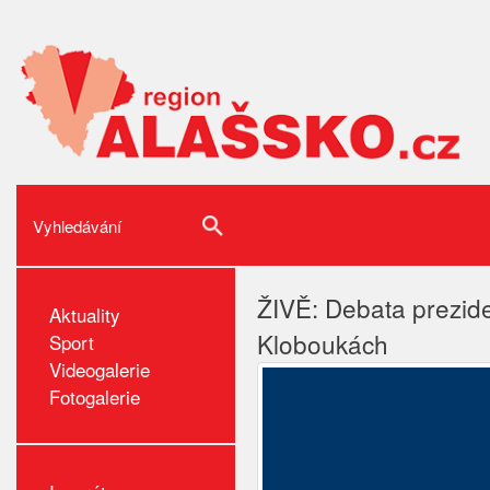
ŽIVĚ: Debata prezide
Aktuality
Kloboukách
Sport
Videogalerie
Fotogalerie