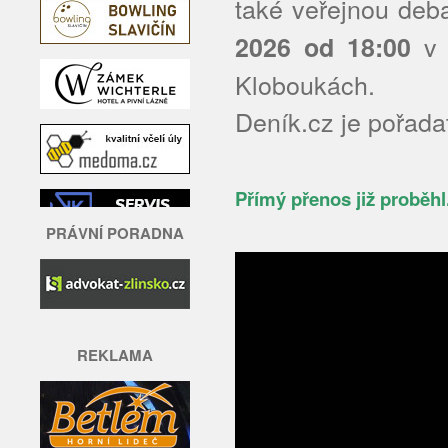
také veřejnou deba
v 
2026 od 18:00
Kloboukách.
Deník.cz je pořadat
Přímý přenos již proběhl
PRÁVNÍ PORADNA
REKLAMA