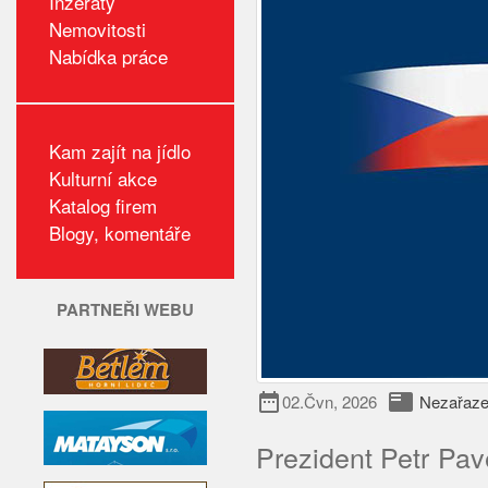
Inzeráty
Nemovitosti
Nabídka práce
Kam zajít na jídlo
Kulturní akce
Katalog firem
Blogy, komentáře
PARTNEŘI WEBU
date_range
featured_play_list
02.Čvn, 2026
Nezařaz
Prezident Petr Pav