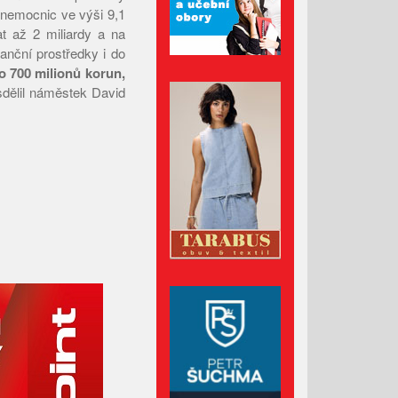
 nemocnic ve výši 9,1
Červenec 2023
at až 2 miliardy a na
Červen 2023
nanční prostředky i do
Květen 2023
o 700 milionů korun,
dělil náměstek David
Duben 2023
Březen 2023
Únor 2023
Leden 2023
Prosinec 2022
Listopad 2022
Říjen 2022
Září 2022
Srpen 2022
Červenec 2022
Červen 2022
Květen 2022