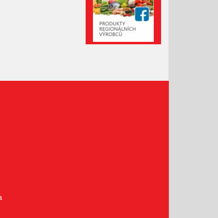
Leden 2021
Prosinec 2020
Listopad 2020
Říjen 2020
Září 2020
Srpen 2020
Červenec 2020
Červen 2020
Květen 2020
Duben 2020
Březen 2020
Únor 2020
Leden 2020
Prosinec 2019
a
Listopad 2019
Říjen 2019