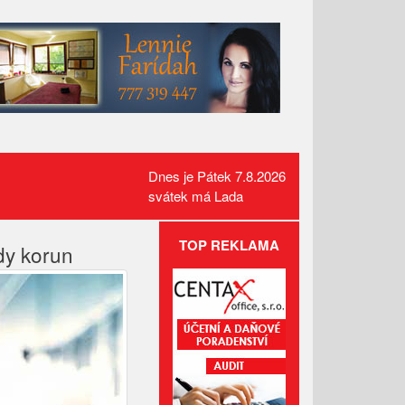
Dnes je Pátek 7.8.2026
svátek má Lada
TOP REKLAMA
rdy korun
Požár pole v Lidečku vznikl při
sklizňových pracích. Oheň
zastavili hasiči
Kamerový systém nově dohlíží
na skatepark v Luhačovicích
Přehled kulturních akcí v okolí