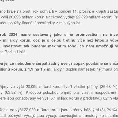
o kraje na příští rok schválili v pondělí 11. prosince krajští zastu
 výši 20,095 miliard korun a celkové výdaje 22,029 miliard korun. Pr
udou použity finanční prostředky z minulých let.
rok 2024 máme sestavený jako silně proinvestiční, na in
 miliardy korun, což je o celou třetinu více než letos a vůbe
e. Investovat tak budeme maximum toho, co nám umožňují vla
an Radim Holiš.
u je, že nebudeme čerpat žádný úvěr, naopak počítáme se sníže
lionů korun, z 1,9 na 1,7 miliardy,“
doplnil náměstek hejtmana pro
jmy ve výši 20,095 miliard korun tvoří vlastní příjmy (36,68 %) 
ky (63,32 %). Klíčovou položkou příjmů pro vlastní hospodaření 
teré jsou odhadovány ve výši 6,1 miliard korun a představují 82 % vla
aje ve výši 22,029 miliard korun jsou tvořeny běžnými (84,24 %) 
stí běžných výdajů jsou výdaje související s transfery ze státníh