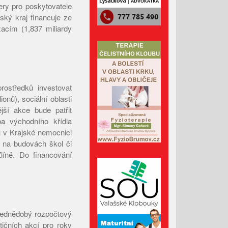
fery pro poskytovatele
Říjen 2024
nský kraj financuje ze
Září 2024
acím (1,837 miliardy
Srpen 2024
Červenec 2024
Červen 2024
Květen 2024
rostředků investovat
onů), sociální oblasti
Duben 2024
jší akce bude patřit
Březen 2024
ba východního křídla
 v Krajské nemocnici
Únor 2024
n na budovách škol či
Leden 2024
líně. Do financování
Prosinec 2023
Listopad 2023
Říjen 2023
Září 2023
třednědobý rozpočtový
Srpen 2023
ičních akcí pro roky