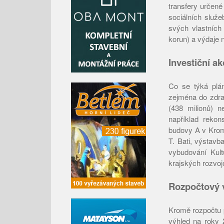
transfery určené
sociálních služe
svých vlastních
korun) a výdaje n
Investiční a
Co se týká plán
zejména do zdravo
(438 milionů) n
například rekon
budovy A v Krom
T. Bati, výstavb
vybudování Kult
krajských rozvoj
Rozpočtový 
Kromě rozpočtu p
výhled na roky 