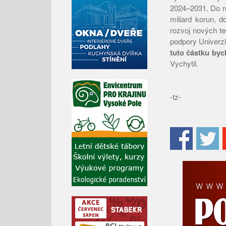
2024–2031. Do ro
miliard korun, d
rozvoj nových te
podpory Univerzi
tuto částku byc
Vychytil.
-tz-