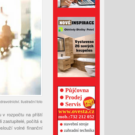
Administrativní budova z
Valašska patří mezi nejlepší
dřevostavby Evropy
Lávka pro pěší za hasičárnou
ve Valašských Kloboukách je
už hotová
Srpen 2026
Červenec 2026
Červen 2026
avotnictví. Ilustrační foto
Květen 2026
 v rozpočtu na příští
Duben 2026
i zastupitelé, počítá s
Březen 2026
slouží volné finanční
Únor 2026