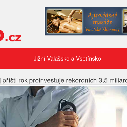
Jižní Valašsko a Vsetínsko
j příští rok proinvestuje rekordních 3,5 milia