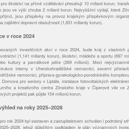
 pro školství na přímé vzdělávání přesahují 10 miliard korun, trans
b jsou ve výši zhruba 2 miliard korun. Nejvyššími výdaji, které Zlí
 příjmů, jsou příspěvky na provoz krajským příspěvkovým organiz
a zajištění dopravní obslužnosti (1,831 miliardy korun).
kce v roce 2024
ovaných investičních akcí v roce 2024, bude kraj z vlastních p
tnictví (1,141 miliardy korun), školství, mládeže a sportu (697 mili
ebo kultury a památkové péče (269 milionů). Mezi nejvýznamně
strukce interny v Uherskohradišťské nemocnici, severní přístav
ěřížské nemocnici, příprava gynekologicko-porodnického komplexu
a Domova pro seniory v Liptále, instalace fotovoltaických elektráre
urního a kreativního centra Zlínského kraje v Čiperově vile ve Z
ových projektů pak půjde 154 milionů korun.
výhled na roky 2025–2028
ro rok 2024 byl sestaven a zastupitelstvem schválen i podrobný s
2025–2028, jehož důležitým podkladem je plán významných invest