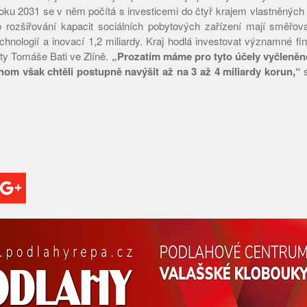
ku 2031 se v něm počítá s investicemi do čtyř krajem vlastněných
o rozšiřování kapacit sociálních pobytových zařízení mají směřov
chnologií a inovací 1,2 miliardy. Kraj hodlá investovat významné fi
ty Tomáše Bati ve Zlíně.
„Prozatím máme pro tyto účely vyčleněn
hom však chtěli postupně navýšit až na 3 až 4 miliardy korun,“
s