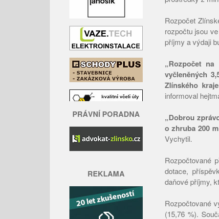
Rozpočet Zlínskéh
rozpočtu jsou ve
příjmy a výdaji b
„Rozpočet na 
vyčleněných 3,5
Zlínského kraj
informoval hejtm
PRÁVNÍ PORADNA
„Dobrou zprávo
o zhruba 200 mi
Vychytil.
Rozpočtované pří
dotace, příspěv
REKLAMA
daňové příjmy, k
Rozpočtované výd
(15,76 %). Součá