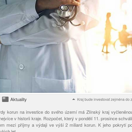
featured_play_list
arrow_drop_up
Aktuality
Kraj bude investovat zejména do zdr
rdy korun na investice do svého území má Zlínský kraj vyčleněnou
nejvíce v historii kraje. Rozpočet, který v pondělí 11. prosince schválil
m mezi příjmy a výdaji ve výši 2 miliard korun. K jeho pokrytí po
lých let.