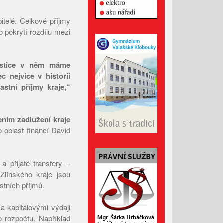
Leden 2026
pitelé. Celkové příjmy
Prosinec 2025
o pokrytí rozdílu mezi
Listopad 2025
Říjen 2025
vestice v něm máme
Září 2025
c nejvíce v historii
stní příjmy kraje,“
Srpen 2025
Červenec 2025
Červen 2025
ním zadlužení kraje
 oblast financí David
Květen 2025
Duben 2025
Březen 2025
a přijaté transfery –
Zlínského kraje jsou
Únor 2025
stních příjmů.
Leden 2025
Prosinec 2024
a kapitálovými výdaji
o rozpočtu. Například
Listopad 2024