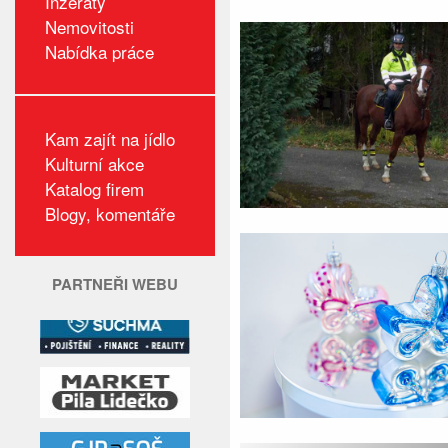
Inzeráty
Nemovitosti
Nabídka práce
Kam zajít na jídlo
Kulturní akce
Katalog firem
Blogy, komentáře
PARTNEŘI WEBU