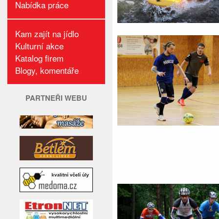
Nabídka práce
Kam zajít na jídlo
Kulturní akce
Katalog firem
Blogy, komentáře
PARTNEŘI WEBU