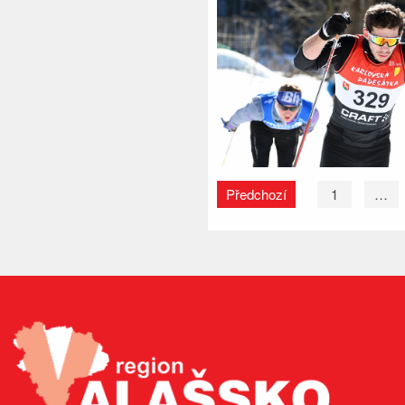
Předchozí
1
…