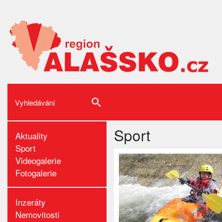
Sport
Aktuality
Sport
Videogalerie
Fotogalerie
Inzeráty
Nemovitosti